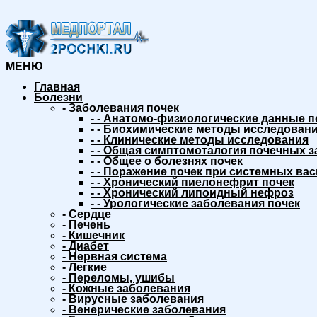
МЕНЮ
Главная
Болезни
-
Заболевания почек
-
-
Анатомо-физиологические данные п
-
-
Биохимические методы исследовани
-
-
Клинические методы исследования
-
-
Общая симптомоталогия почечных з
-
-
Общее о болезнях почек
-
-
Поражение почек при системных вас
-
-
Хронический пиелонефрит почек
-
-
Хронический липоидный нефроз
-
-
Урологические заболевания почек
-
Сердце
-
Печень
-
Кишечник
-
Диабет
-
Нервная система
-
Легкие
-
Переломы, ушибы
-
Кожные заболевания
-
Вирусные заболевания
-
Венерические заболевания