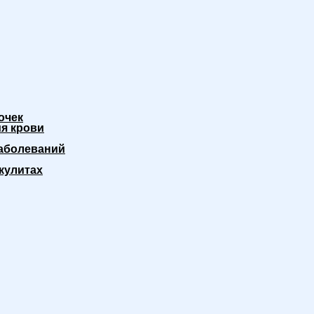
очек
я крови
аболеваний
кулитах