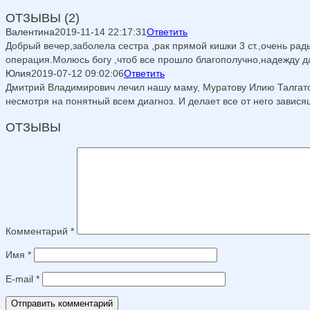
ОТЗЫВЫ (2)
Валентина
2019-11-14 22:17:31
Ответить
Добрый вечер,заболела сестра ,рак прямой кишки 3 ст.,очень ра
операция.Молюсь богу ,чтоб все прошло благополучно,надежду 
Юлия
2019-07-12 09:02:06
Ответить
Дмитрий Владимирович лечил нашу маму, Муратову Илию Талгатов
несмотря на понятный всем диагноз. И делает все от него завис
ОТЗЫВЫ
Комментарий
*
Имя
*
E-mail
*