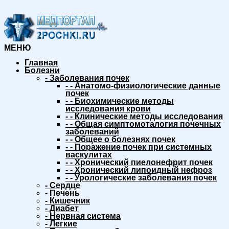
МЕНЮ
Главная
Болезни
-
Заболевания почек
-
-
Анатомо-физиологические данные
почек
-
-
Биохимические методы
исследования крови
-
-
Клинические методы исследования
-
-
Общая симптомоталогия почечных
заболеваний
-
-
Общее о болезнях почек
-
-
Поражение почек при системных
васкулитах
-
-
Хронический пиелонефрит почек
-
-
Хронический липоидный нефроз
-
-
Урологические заболевания почек
-
Сердце
-
Печень
-
Кишечник
-
Диабет
-
Нервная система
-
Легкие