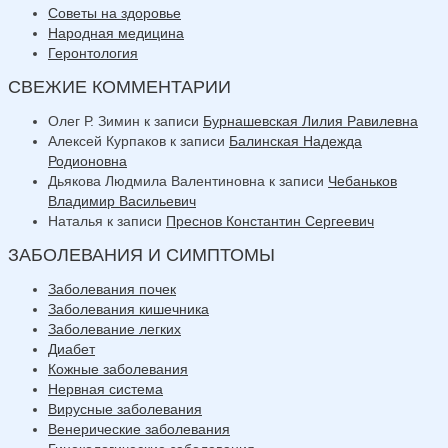
Советы на здоровье
Народная медицина
Геронтология
СВЕЖИЕ КОММЕНТАРИИ
Олег Р. Зимин
к записи
Бурнашевская Лилия Равилевна
Алексей Курпаков
к записи
Балинская Надежда
Родионовна
Дьякова Людмила Валентиновна
к записи
Чебаньков
Владимир Васильевич
Наталья
к записи
Преснов Константин Сергеевич
ЗАБОЛЕВАНИЯ И СИМПТОМЫ
Заболевания почек
Заболевания кишечника
Заболевание легких
Диабет
Кожные заболевания
Нервная система
Вирусные заболевания
Венерические заболевания