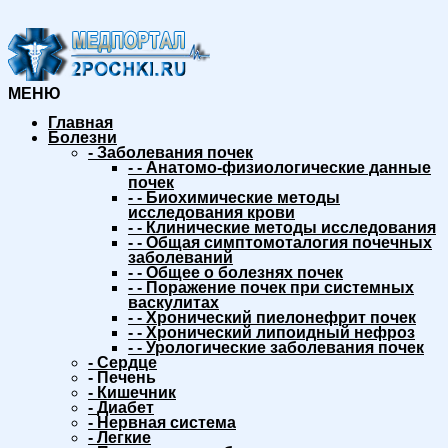
МЕНЮ
Главная
Болезни
-
Заболевания почек
-
-
Анатомо-физиологические данные
почек
-
-
Биохимические методы
исследования крови
-
-
Клинические методы исследования
-
-
Общая симптомоталогия почечных
заболеваний
-
-
Общее о болезнях почек
-
-
Поражение почек при системных
васкулитах
-
-
Хронический пиелонефрит почек
-
-
Хронический липоидный нефроз
-
-
Урологические заболевания почек
-
Сердце
-
Печень
-
Кишечник
-
Диабет
-
Нервная система
-
Легкие