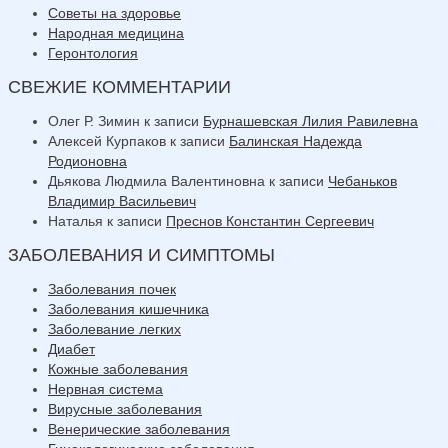
Советы на здоровье
Народная медицина
Геронтология
СВЕЖИЕ КОММЕНТАРИИ
Олег Р. Зимин
к записи
Бурнашевская Лилия Равилевна
Алексей Курпаков
к записи
Балинская Надежда
Родионовна
Дьякова Людмила Валентиновна
к записи
Чебаньков
Владимир Васильевич
Наталья
к записи
Преснов Константин Сергеевич
ЗАБОЛЕВАНИЯ И СИМПТОМЫ
Заболевания почек
Заболевания кишечника
Заболевание легких
Диабет
Кожные заболевания
Нервная система
Вирусные заболевания
Венерические заболевания