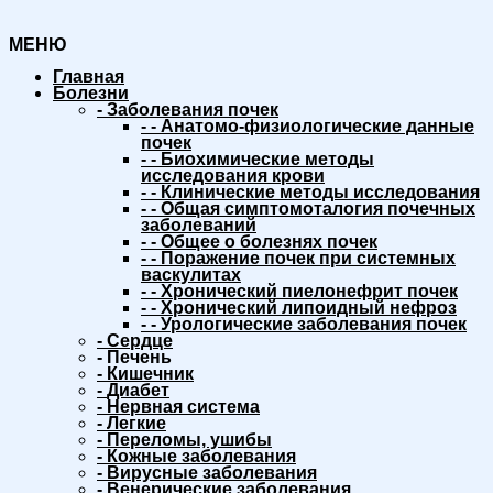
МЕНЮ
Главная
Болезни
-
Заболевания почек
-
-
Анатомо-физиологические данные
почек
-
-
Биохимические методы
исследования крови
-
-
Клинические методы исследования
-
-
Общая симптомоталогия почечных
заболеваний
-
-
Общее о болезнях почек
-
-
Поражение почек при системных
васкулитах
-
-
Хронический пиелонефрит почек
-
-
Хронический липоидный нефроз
-
-
Урологические заболевания почек
-
Сердце
-
Печень
-
Кишечник
-
Диабет
-
Нервная система
-
Легкие
-
Переломы, ушибы
-
Кожные заболевания
-
Вирусные заболевания
-
Венерические заболевания