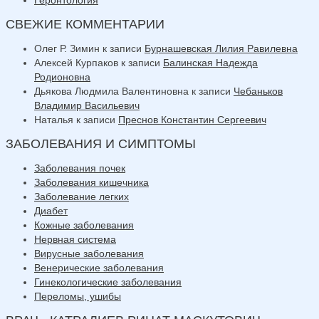
СВЕЖИЕ КОММЕНТАРИИ
Олег Р. Зимин
к записи
Бурнашевская Лилия Равилевна
Алексей Курпаков
к записи
Балинская Надежда
Родионовна
Дьякова Людмила Валентиновна
к записи
Чебаньков
Владимир Васильевич
Наталья
к записи
Преснов Константин Сергеевич
ЗАБОЛЕВАНИЯ И СИМПТОМЫ
Заболевания почек
Заболевания кишечника
Заболевание легких
Диабет
Кожные заболевания
Нервная система
Вирусные заболевания
Венерические заболевания
Гинекологические заболевания
Переломы, ушибы