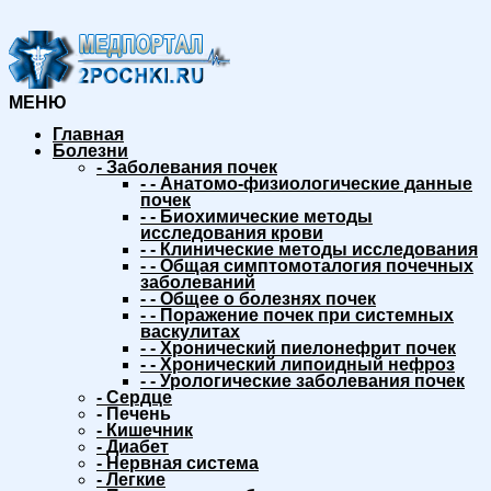
МЕНЮ
Главная
Болезни
-
Заболевания почек
-
-
Анатомо-физиологические данные
почек
-
-
Биохимические методы
исследования крови
-
-
Клинические методы исследования
-
-
Общая симптомоталогия почечных
заболеваний
-
-
Общее о болезнях почек
-
-
Поражение почек при системных
васкулитах
-
-
Хронический пиелонефрит почек
-
-
Хронический липоидный нефроз
-
-
Урологические заболевания почек
-
Сердце
-
Печень
-
Кишечник
-
Диабет
-
Нервная система
-
Легкие