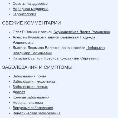
Советы на здоровье
Народная медицина
Геронтология
СВЕЖИЕ КОММЕНТАРИИ
Олег Р. Зимин
к записи
Бурнашевская Лилия Равилевна
Алексей Курпаков
к записи
Балинская Надежда
Родионовна
Дьякова Людмила Валентиновна
к записи
Чебаньков
Владимир Васильевич
Наталья
к записи
Преснов Константин Сергеевич
ЗАБОЛЕВАНИЯ И СИМПТОМЫ
Заболевания почек
Заболевания кишечника
Заболевание легких
Диабет
Кожные заболевания
Нервная система
Вирусные заболевания
Венерические заболевания