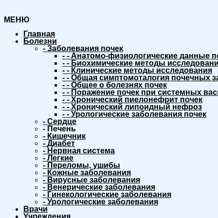
МЕНЮ
Главная
Болезни
-
Заболевания почек
-
-
Анатомо-физиологические данные п
-
-
Биохимические методы исследовани
-
-
Клинические методы исследования
-
-
Общая симптомоталогия почечных з
-
-
Общее о болезнях почек
-
-
Поражение почек при системных вас
-
-
Хронический пиелонефрит почек
-
-
Хронический липоидный нефроз
-
-
Урологические заболевания почек
-
Сердце
-
Печень
-
Кишечник
-
Диабет
-
Нервная система
-
Легкие
-
Переломы, ушибы
-
Кожные заболевания
-
Вирусные заболевания
-
Венерические заболевания
-
Гинекологические заболевания
-
Урологические заболевания
Врачи
Учреждения