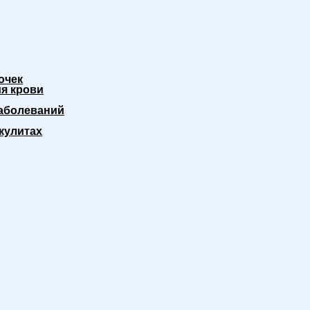
очек
я крови
аболеваний
кулитах