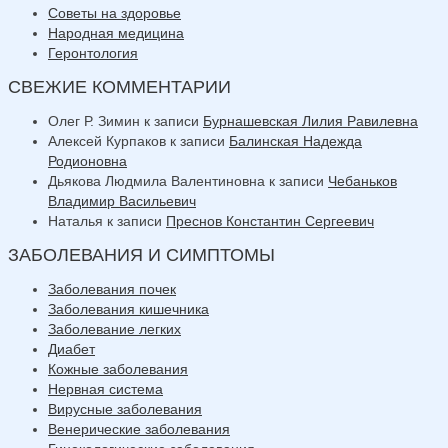
Советы на здоровье
Народная медицина
Геронтология
СВЕЖИЕ КОММЕНТАРИИ
Олег Р. Зимин
к записи
Бурнашевская Лилия Равилевна
Алексей Курпаков
к записи
Балинская Надежда
Родионовна
Дьякова Людмила Валентиновна
к записи
Чебаньков
Владимир Васильевич
Наталья
к записи
Преснов Константин Сергеевич
ЗАБОЛЕВАНИЯ И СИМПТОМЫ
Заболевания почек
Заболевания кишечника
Заболевание легких
Диабет
Кожные заболевания
Нервная система
Вирусные заболевания
Венерические заболевания