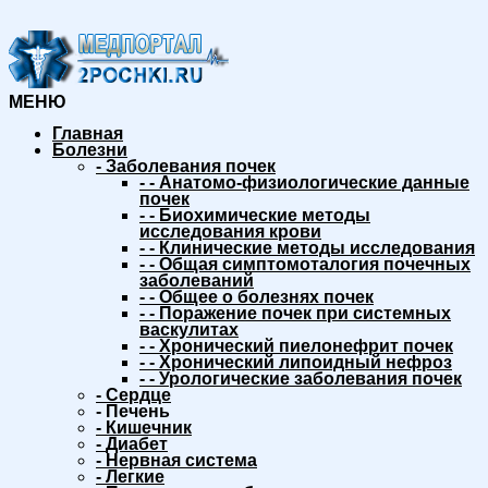
МЕНЮ
Главная
Болезни
-
Заболевания почек
-
-
Анатомо-физиологические данные
почек
-
-
Биохимические методы
исследования крови
-
-
Клинические методы исследования
-
-
Общая симптомоталогия почечных
заболеваний
-
-
Общее о болезнях почек
-
-
Поражение почек при системных
васкулитах
-
-
Хронический пиелонефрит почек
-
-
Хронический липоидный нефроз
-
-
Урологические заболевания почек
-
Сердце
-
Печень
-
Кишечник
-
Диабет
-
Нервная система
-
Легкие