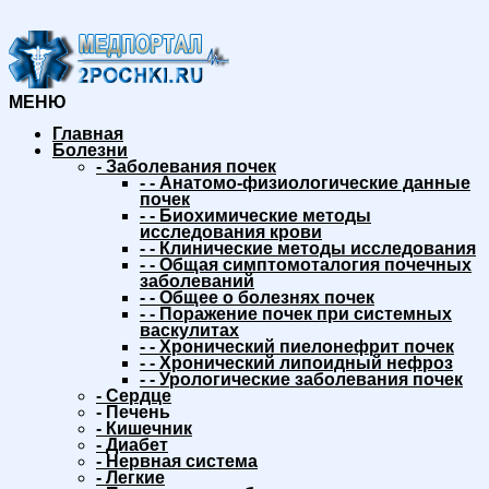
МЕНЮ
Главная
Болезни
-
Заболевания почек
-
-
Анатомо-физиологические данные
почек
-
-
Биохимические методы
исследования крови
-
-
Клинические методы исследования
-
-
Общая симптомоталогия почечных
заболеваний
-
-
Общее о болезнях почек
-
-
Поражение почек при системных
васкулитах
-
-
Хронический пиелонефрит почек
-
-
Хронический липоидный нефроз
-
-
Урологические заболевания почек
-
Сердце
-
Печень
-
Кишечник
-
Диабет
-
Нервная система
-
Легкие