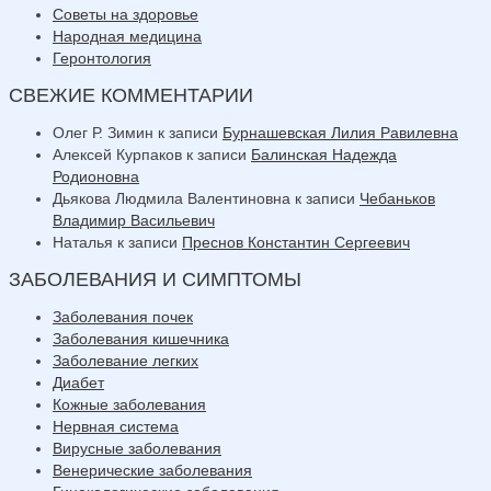
Советы на здоровье
Народная медицина
Геронтология
СВЕЖИЕ КОММЕНТАРИИ
Олег Р. Зимин
к записи
Бурнашевская Лилия Равилевна
Алексей Курпаков
к записи
Балинская Надежда
Родионовна
Дьякова Людмила Валентиновна
к записи
Чебаньков
Владимир Васильевич
Наталья
к записи
Преснов Константин Сергеевич
ЗАБОЛЕВАНИЯ И СИМПТОМЫ
Заболевания почек
Заболевания кишечника
Заболевание легких
Диабет
Кожные заболевания
Нервная система
Вирусные заболевания
Венерические заболевания