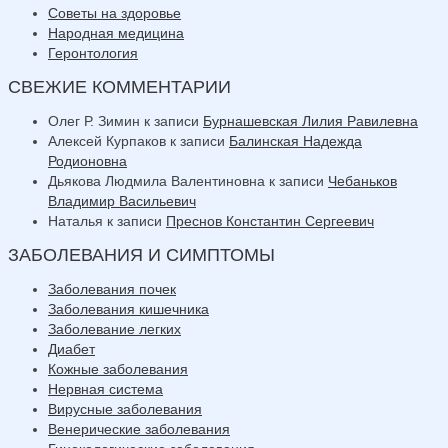
Советы на здоровье
Народная медицина
Геронтология
СВЕЖИЕ КОММЕНТАРИИ
Олег Р. Зимин
к записи
Бурнашевская Лилия Равилевна
Алексей Курпаков
к записи
Балинская Надежда
Родионовна
Дьякова Людмила Валентиновна
к записи
Чебаньков
Владимир Васильевич
Наталья
к записи
Преснов Константин Сергеевич
ЗАБОЛЕВАНИЯ И СИМПТОМЫ
Заболевания почек
Заболевания кишечника
Заболевание легких
Диабет
Кожные заболевания
Нервная система
Вирусные заболевания
Венерические заболевания