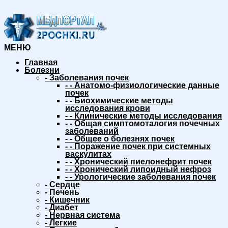
МЕНЮ
Главная
Болезни
-
Заболевания почек
-
-
Анатомо-физиологические данные
почек
-
-
Биохимические методы
исследования крови
-
-
Клинические методы исследования
-
-
Общая симптомоталогия почечных
заболеваний
-
-
Общее о болезнях почек
-
-
Поражение почек при системных
васкулитах
-
-
Хронический пиелонефрит почек
-
-
Хронический липоидный нефроз
-
-
Урологические заболевания почек
-
Сердце
-
Печень
-
Кишечник
-
Диабет
-
Нервная система
-
Легкие