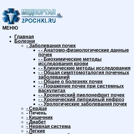
МЕНЮ
Главная
Болезни
-
Заболевания почек
-
-
Анатомо-физиологические данные
почек
-
-
Биохимические методы
исследования крови
-
-
Клинические методы исследования
-
-
Общая симптомоталогия почечных
заболеваний
-
-
Общее о болезнях почек
-
-
Поражение почек при системных
васкулитах
-
-
Хронический пиелонефрит почек
-
-
Хронический липоидный нефроз
-
-
Урологические заболевания почек
-
Сердце
-
Печень
-
Кишечник
-
Диабет
-
Нервная система
-
Легкие