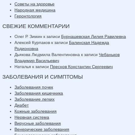
Советы на здоровье
Народная медицина
Геронтология
СВЕЖИЕ КОММЕНТАРИИ
Олег Р. Зимин
к записи
Бурнашевская Лилия Равилевна
Алексей Курпаков
к записи
Балинская Надежда
Родионовна
Дьякова Людмила Валентиновна
к записи
Чебаньков
Владимир Васильевич
Наталья
к записи
Преснов Константин Сергеевич
ЗАБОЛЕВАНИЯ И СИМПТОМЫ
Заболевания почек
Заболевания кишечника
Заболевание легких
Диабет
Кожные заболевания
Нервная система
Вирусные заболевания
Венерические заболевания