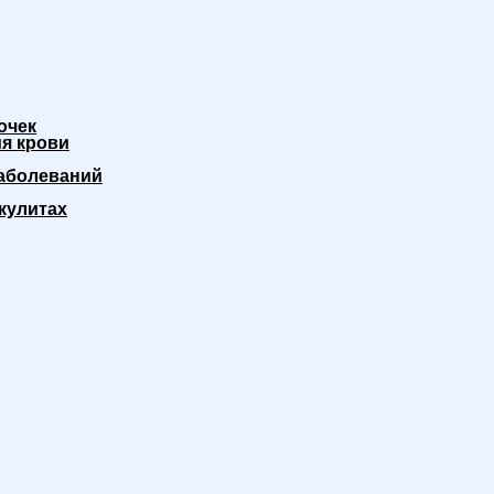
очек
я крови
аболеваний
кулитах