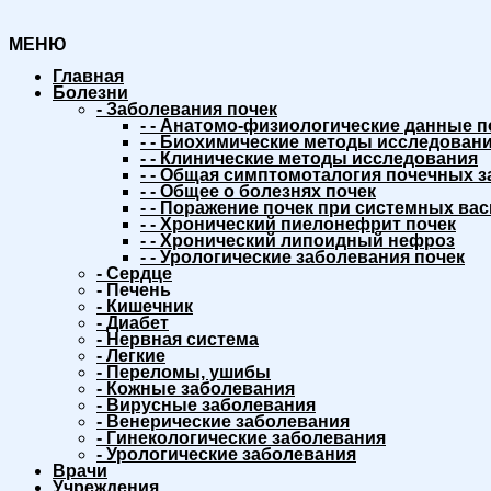
МЕНЮ
Главная
Болезни
-
Заболевания почек
-
-
Анатомо-физиологические данные п
-
-
Биохимические методы исследовани
-
-
Клинические методы исследования
-
-
Общая симптомоталогия почечных з
-
-
Общее о болезнях почек
-
-
Поражение почек при системных вас
-
-
Хронический пиелонефрит почек
-
-
Хронический липоидный нефроз
-
-
Урологические заболевания почек
-
Сердце
-
Печень
-
Кишечник
-
Диабет
-
Нервная система
-
Легкие
-
Переломы, ушибы
-
Кожные заболевания
-
Вирусные заболевания
-
Венерические заболевания
-
Гинекологические заболевания
-
Урологические заболевания
Врачи
Учреждения