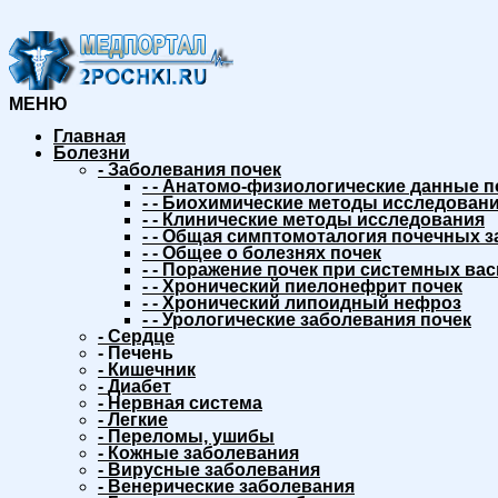
МЕНЮ
Главная
Болезни
-
Заболевания почек
-
-
Анатомо-физиологические данные п
-
-
Биохимические методы исследовани
-
-
Клинические методы исследования
-
-
Общая симптомоталогия почечных з
-
-
Общее о болезнях почек
-
-
Поражение почек при системных вас
-
-
Хронический пиелонефрит почек
-
-
Хронический липоидный нефроз
-
-
Урологические заболевания почек
-
Сердце
-
Печень
-
Кишечник
-
Диабет
-
Нервная система
-
Легкие
-
Переломы, ушибы
-
Кожные заболевания
-
Вирусные заболевания
-
Венерические заболевания