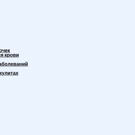
очек
я крови
аболеваний
кулитах