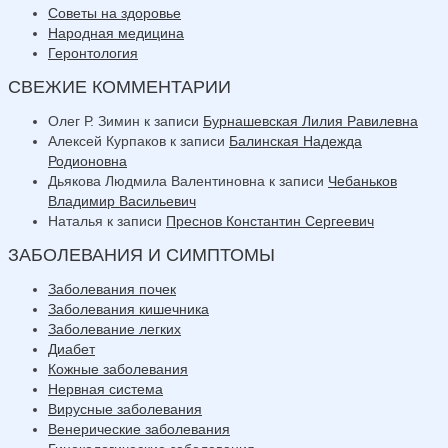
Советы на здоровье
Народная медицина
Геронтология
СВЕЖИЕ КОММЕНТАРИИ
Олег Р. Зимин
к записи
Бурнашевская Лилия Равилевна
Алексей Курпаков
к записи
Балинская Надежда
Родионовна
Дьякова Людмила Валентиновна
к записи
Чебаньков
Владимир Васильевич
Наталья
к записи
Преснов Константин Сергеевич
ЗАБОЛЕВАНИЯ И СИМПТОМЫ
Заболевания почек
Заболевания кишечника
Заболевание легких
Диабет
Кожные заболевания
Нервная система
Вирусные заболевания
Венерические заболевания