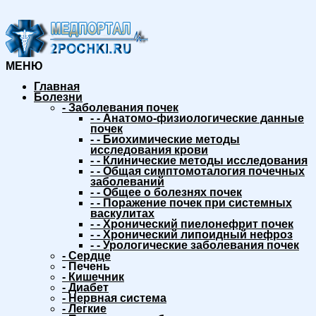
МЕНЮ
Главная
Болезни
-
Заболевания почек
-
-
Анатомо-физиологические данные
почек
-
-
Биохимические методы
исследования крови
-
-
Клинические методы исследования
-
-
Общая симптомоталогия почечных
заболеваний
-
-
Общее о болезнях почек
-
-
Поражение почек при системных
васкулитах
-
-
Хронический пиелонефрит почек
-
-
Хронический липоидный нефроз
-
-
Урологические заболевания почек
-
Сердце
-
Печень
-
Кишечник
-
Диабет
-
Нервная система
-
Легкие