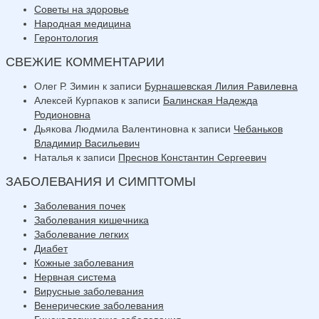
Советы на здоровье
Народная медицина
Геронтология
СВЕЖИЕ КОММЕНТАРИИ
Олег Р. Зимин
к записи
Бурнашевская Лилия Равилевна
Алексей Курпаков
к записи
Балинская Надежда
Родионовна
Дьякова Людмила Валентиновна
к записи
Чебаньков
Владимир Васильевич
Наталья
к записи
Преснов Константин Сергеевич
ЗАБОЛЕВАНИЯ И СИМПТОМЫ
Заболевания почек
Заболевания кишечника
Заболевание легких
Диабет
Кожные заболевания
Нервная система
Вирусные заболевания
Венерические заболевания