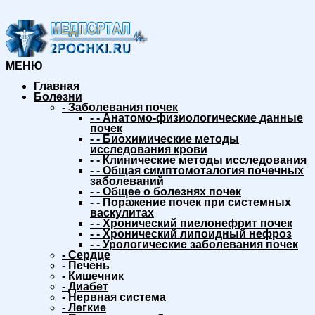
МЕНЮ
Главная
Болезни
-
Заболевания почек
-
-
Анатомо-физиологические данные
почек
-
-
Биохимические методы
исследования крови
-
-
Клинические методы исследования
-
-
Общая симптомоталогия почечных
заболеваний
-
-
Общее о болезнях почек
-
-
Поражение почек при системных
васкулитах
-
-
Хронический пиелонефрит почек
-
-
Хронический липоидный нефроз
-
-
Урологические заболевания почек
-
Сердце
-
Печень
-
Кишечник
-
Диабет
-
Нервная система
-
Легкие