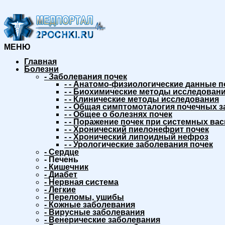
МЕНЮ
Главная
Болезни
-
Заболевания почек
-
-
Анатомо-физиологические данные п
-
-
Биохимические методы исследовани
-
-
Клинические методы исследования
-
-
Общая симптомоталогия почечных з
-
-
Общее о болезнях почек
-
-
Поражение почек при системных вас
-
-
Хронический пиелонефрит почек
-
-
Хронический липоидный нефроз
-
-
Урологические заболевания почек
-
Сердце
-
Печень
-
Кишечник
-
Диабет
-
Нервная система
-
Легкие
-
Переломы, ушибы
-
Кожные заболевания
-
Вирусные заболевания
-
Венерические заболевания