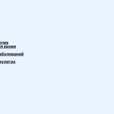
очек
я крови
аболеваний
кулитах