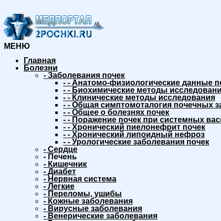
МЕНЮ
Главная
Болезни
-
Заболевания почек
-
-
Анатомо-физиологические данные п
-
-
Биохимические методы исследовани
-
-
Клинические методы исследования
-
-
Общая симптомоталогия почечных з
-
-
Общее о болезнях почек
-
-
Поражение почек при системных вас
-
-
Хронический пиелонефрит почек
-
-
Хронический липоидный нефроз
-
-
Урологические заболевания почек
-
Сердце
-
Печень
-
Кишечник
-
Диабет
-
Нервная система
-
Легкие
-
Переломы, ушибы
-
Кожные заболевания
-
Вирусные заболевания
-
Венерические заболевания