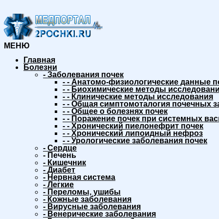
МЕНЮ
Главная
Болезни
-
Заболевания почек
-
-
Анатомо-физиологические данные п
-
-
Биохимические методы исследовани
-
-
Клинические методы исследования
-
-
Общая симптомоталогия почечных з
-
-
Общее о болезнях почек
-
-
Поражение почек при системных вас
-
-
Хронический пиелонефрит почек
-
-
Хронический липоидный нефроз
-
-
Урологические заболевания почек
-
Сердце
-
Печень
-
Кишечник
-
Диабет
-
Нервная система
-
Легкие
-
Переломы, ушибы
-
Кожные заболевания
-
Вирусные заболевания
-
Венерические заболевания