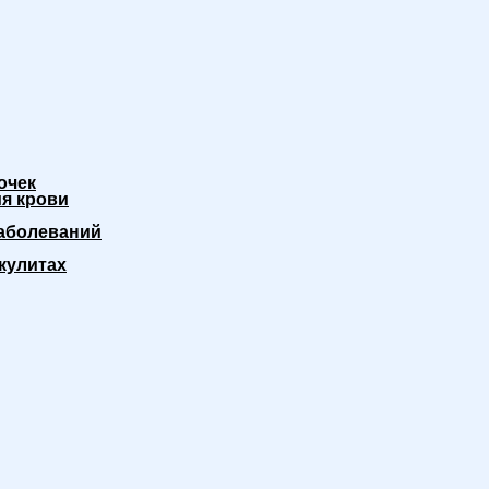
очек
я крови
аболеваний
кулитах