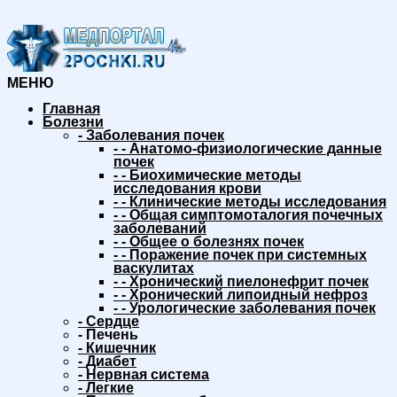
МЕНЮ
Главная
Болезни
-
Заболевания почек
-
-
Анатомо-физиологические данные
почек
-
-
Биохимические методы
исследования крови
-
-
Клинические методы исследования
-
-
Общая симптомоталогия почечных
заболеваний
-
-
Общее о болезнях почек
-
-
Поражение почек при системных
васкулитах
-
-
Хронический пиелонефрит почек
-
-
Хронический липоидный нефроз
-
-
Урологические заболевания почек
-
Сердце
-
Печень
-
Кишечник
-
Диабет
-
Нервная система
-
Легкие