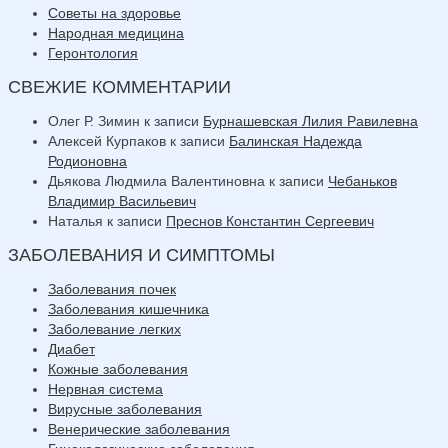
Советы на здоровье
Народная медицина
Геронтология
СВЕЖИЕ КОММЕНТАРИИ
Олег Р. Зимин
к записи
Бурнашевская Лилия Равилевна
Алексей Курпаков
к записи
Балинская Надежда
Родионовна
Дьякова Людмила Валентиновна
к записи
Чебаньков
Владимир Васильевич
Наталья
к записи
Преснов Константин Сергеевич
ЗАБОЛЕВАНИЯ И СИМПТОМЫ
Заболевания почек
Заболевания кишечника
Заболевание легких
Диабет
Кожные заболевания
Нервная система
Вирусные заболевания
Венерические заболевания