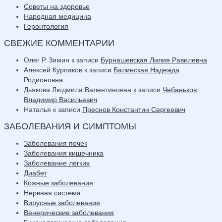
Советы на здоровье
Народная медицина
Геронтология
СВЕЖИЕ КОММЕНТАРИИ
Олег Р. Зимин
к записи
Бурнашевская Лилия Равилевна
Алексей Курпаков
к записи
Балинская Надежда
Родионовна
Дьякова Людмила Валентиновна
к записи
Чебаньков
Владимир Васильевич
Наталья
к записи
Преснов Константин Сергеевич
ЗАБОЛЕВАНИЯ И СИМПТОМЫ
Заболевания почек
Заболевания кишечника
Заболевание легких
Диабет
Кожные заболевания
Нервная система
Вирусные заболевания
Венерические заболевания