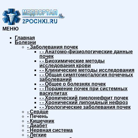
МЕНЮ
Главная
Болезни
-
Заболевания почек
-
-
Анатомо-физиологические данные
почек
-
-
Биохимические методы
исследования крови
-
-
Клинические методы исследования
-
-
Общая симптомоталогия почечных
заболеваний
-
-
Общее о болезнях почек
-
-
Поражение почек при системных
васкулитах
-
-
Хронический пиелонефрит почек
-
-
Хронический липоидный нефроз
-
-
Урологические заболевания почек
-
Сердце
-
Печень
-
Кишечник
-
Диабет
-
Нервная система
-
Легкие