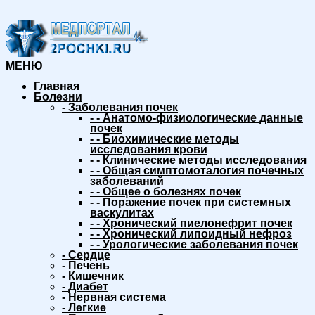
МЕНЮ
Главная
Болезни
-
Заболевания почек
-
-
Анатомо-физиологические данные
почек
-
-
Биохимические методы
исследования крови
-
-
Клинические методы исследования
-
-
Общая симптомоталогия почечных
заболеваний
-
-
Общее о болезнях почек
-
-
Поражение почек при системных
васкулитах
-
-
Хронический пиелонефрит почек
-
-
Хронический липоидный нефроз
-
-
Урологические заболевания почек
-
Сердце
-
Печень
-
Кишечник
-
Диабет
-
Нервная система
-
Легкие