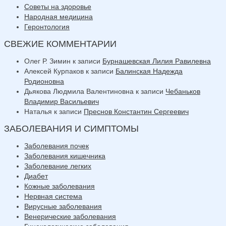
Советы на здоровье
Народная медицина
Геронтология
СВЕЖИЕ КОММЕНТАРИИ
Олег Р. Зимин
к записи
Бурнашевская Лилия Равилевна
Алексей Курпаков
к записи
Балинская Надежда
Родионовна
Дьякова Людмила Валентиновна
к записи
Чебаньков
Владимир Васильевич
Наталья
к записи
Преснов Константин Сергеевич
ЗАБОЛЕВАНИЯ И СИМПТОМЫ
Заболевания почек
Заболевания кишечника
Заболевание легких
Диабет
Кожные заболевания
Нервная система
Вирусные заболевания
Венерические заболевания