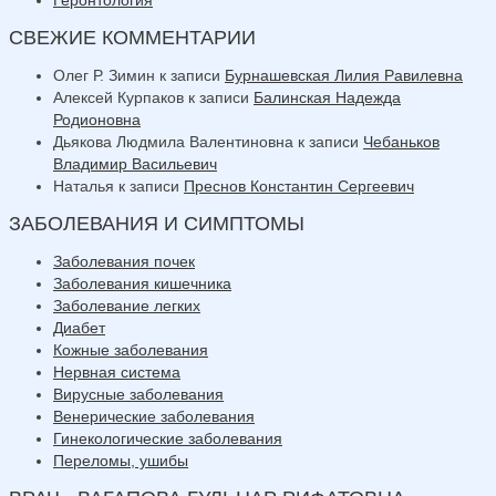
СВЕЖИЕ КОММЕНТАРИИ
Олег Р. Зимин
к записи
Бурнашевская Лилия Равилевна
Алексей Курпаков
к записи
Балинская Надежда
Родионовна
Дьякова Людмила Валентиновна
к записи
Чебаньков
Владимир Васильевич
Наталья
к записи
Преснов Константин Сергеевич
ЗАБОЛЕВАНИЯ И СИМПТОМЫ
Заболевания почек
Заболевания кишечника
Заболевание легких
Диабет
Кожные заболевания
Нервная система
Вирусные заболевания
Венерические заболевания
Гинекологические заболевания
Переломы, ушибы