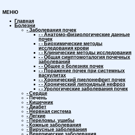
МЕНЮ
Главная
Болезни
-
Заболевания почек
-
-
Анатомо-физиологические данные
почек
-
-
Биохимические методы
исследования крови
-
-
Клинические методы исследования
-
-
Общая симптомоталогия почечных
заболеваний
-
-
Общее о болезнях почек
-
-
Поражение почек при системных
васкулитах
-
-
Хронический пиелонефрит почек
-
-
Хронический липоидный нефроз
-
-
Урологические заболевания почек
-
Сердце
-
Печень
-
Кишечник
-
Диабет
-
Нервная система
-
Легкие
-
Переломы, ушибы
-
Кожные заболевания
-
Вирусные заболевания
-
Венерические заболевания