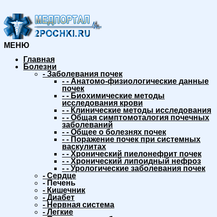
МЕНЮ
Главная
Болезни
-
Заболевания почек
-
-
Анатомо-физиологические данные
почек
-
-
Биохимические методы
исследования крови
-
-
Клинические методы исследования
-
-
Общая симптомоталогия почечных
заболеваний
-
-
Общее о болезнях почек
-
-
Поражение почек при системных
васкулитах
-
-
Хронический пиелонефрит почек
-
-
Хронический липоидный нефроз
-
-
Урологические заболевания почек
-
Сердце
-
Печень
-
Кишечник
-
Диабет
-
Нервная система
-
Легкие