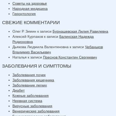
Советы на здоровье
Народная медицина
Геронтология
СВЕЖИЕ КОММЕНТАРИИ
Олег Р. Зимин
к записи
Бурнашевская Лилия Равилевна
Алексей Курпаков
к записи
Балинская Надежда
Родионовна
Дьякова Людмила Валентиновна
к записи
Чебаньков
Владимир Васильевич
Наталья
к записи
Преснов Константин Сергеевич
ЗАБОЛЕВАНИЯ И СИМПТОМЫ
Заболевания почек
Заболевания кишечника
Заболевание легких
Диабет
Кожные заболевания
Нервная система
Вирусные заболевания
Венерические заболевания