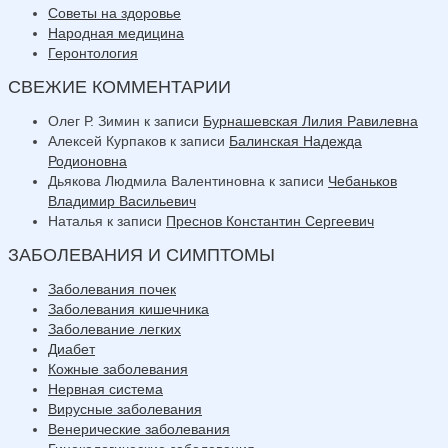
Советы на здоровье
Народная медицина
Геронтология
СВЕЖИЕ КОММЕНТАРИИ
Олег Р. Зимин
к записи
Бурнашевская Лилия Равилевна
Алексей Курпаков
к записи
Балинская Надежда
Родионовна
Дьякова Людмила Валентиновна
к записи
Чебаньков
Владимир Васильевич
Наталья
к записи
Преснов Константин Сергеевич
ЗАБОЛЕВАНИЯ И СИМПТОМЫ
Заболевания почек
Заболевания кишечника
Заболевание легких
Диабет
Кожные заболевания
Нервная система
Вирусные заболевания
Венерические заболевания