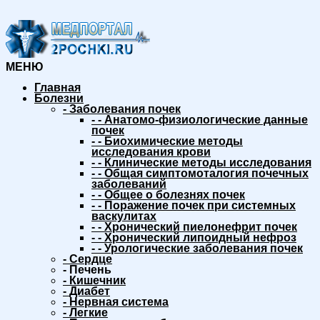
МЕНЮ
Главная
Болезни
-
Заболевания почек
-
-
Анатомо-физиологические данные
почек
-
-
Биохимические методы
исследования крови
-
-
Клинические методы исследования
-
-
Общая симптомоталогия почечных
заболеваний
-
-
Общее о болезнях почек
-
-
Поражение почек при системных
васкулитах
-
-
Хронический пиелонефрит почек
-
-
Хронический липоидный нефроз
-
-
Урологические заболевания почек
-
Сердце
-
Печень
-
Кишечник
-
Диабет
-
Нервная система
-
Легкие