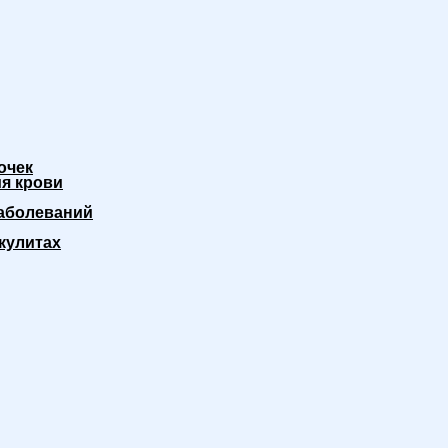
очек
я крови
аболеваний
кулитах