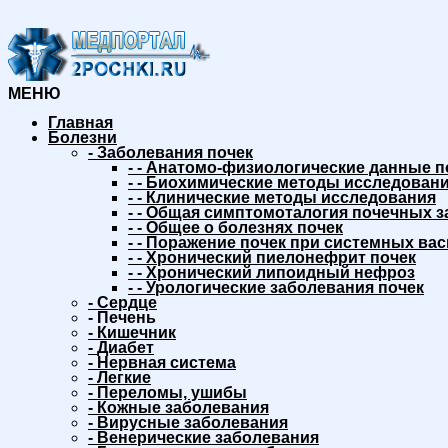
МЕНЮ
Главная
Болезни
-
Заболевания почек
-
-
Анатомо-физиологические данные п
-
-
Биохимические методы исследовани
-
-
Клинические методы исследования
-
-
Общая симптомоталогия почечных з
-
-
Общее о болезнях почек
-
-
Поражение почек при системных вас
-
-
Хронический пиелонефрит почек
-
-
Хронический липоидный нефроз
-
-
Урологические заболевания почек
-
Сердце
-
Печень
-
Кишечник
-
Диабет
-
Нервная система
-
Легкие
-
Переломы, ушибы
-
Кожные заболевания
-
Вирусные заболевания
-
Венерические заболевания