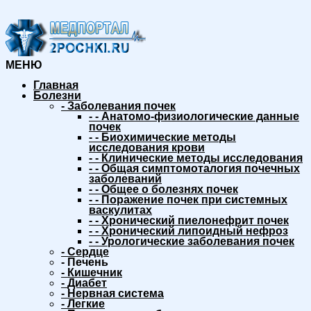
МЕНЮ
Главная
Болезни
-
Заболевания почек
-
-
Анатомо-физиологические данные
почек
-
-
Биохимические методы
исследования крови
-
-
Клинические методы исследования
-
-
Общая симптомоталогия почечных
заболеваний
-
-
Общее о болезнях почек
-
-
Поражение почек при системных
васкулитах
-
-
Хронический пиелонефрит почек
-
-
Хронический липоидный нефроз
-
-
Урологические заболевания почек
-
Сердце
-
Печень
-
Кишечник
-
Диабет
-
Нервная система
-
Легкие