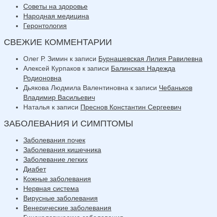
Советы на здоровье
Народная медицина
Геронтология
СВЕЖИЕ КОММЕНТАРИИ
Олег Р. Зимин
к записи
Бурнашевская Лилия Равилевна
Алексей Курпаков
к записи
Балинская Надежда
Родионовна
Дьякова Людмила Валентиновна
к записи
Чебаньков
Владимир Васильевич
Наталья
к записи
Преснов Константин Сергеевич
ЗАБОЛЕВАНИЯ И СИМПТОМЫ
Заболевания почек
Заболевания кишечника
Заболевание легких
Диабет
Кожные заболевания
Нервная система
Вирусные заболевания
Венерические заболевания