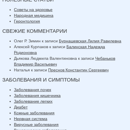
Советы на здоровье
Народная медицина
Геронтология
СВЕЖИЕ КОММЕНТАРИИ
Олег Р. Зимин
к записи
Бурнашевская Лилия Равилевна
Алексей Курпаков
к записи
Балинская Надежда
Родионовна
Дьякова Людмила Валентиновна
к записи
Чебаньков
Владимир Васильевич
Наталья
к записи
Преснов Константин Сергеевич
ЗАБОЛЕВАНИЯ И СИМПТОМЫ
Заболевания почек
Заболевания кишечника
Заболевание легких
Диабет
Кожные заболевания
Нервная система
Вирусные заболевания