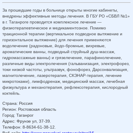
За прошедшие годы в больнице открыты многие кабинеты,
внедрены эффективные методы лечения. В ГБУ РО «СБВЛ №1»
в г. Таганроге проводится комплексное лечение —
физиотерапевтическое и медикаментозное. Помимо
тракционной терапии (вертикальное подводное вытяжение и
горизонтальное вытяжение) для лечения применяются
водолечение (радоновые, йодо-бромные, вихревые,
ароматические ванны, подводный струйный душ-массаж,
гидромассажные ванны) и грязелечение, парафинолечение,
различные виды электролечения (гальванизация, электрофорез,
токи низкой частоты, ультразвук, фонофорез, Дарсонвализация,
магнитолечение, лазеротерапия, СКЭНАР-терапия, лечение
микротоками), лимфодренаж, медицинский массаж, лечебная
физкультура и механотерапия, рефлексотерапия, кислородный
коктейль.
Страна
:
Россия
Регион
:
Ростовская область
Город
:
Таганрог
Адрес
:
Фрунзе ул, 37-39.
Телефон
:
8-8634-61-38-12.
Веб-сайт
:
http://www.gosuslugi-rostov.ru/sites/16