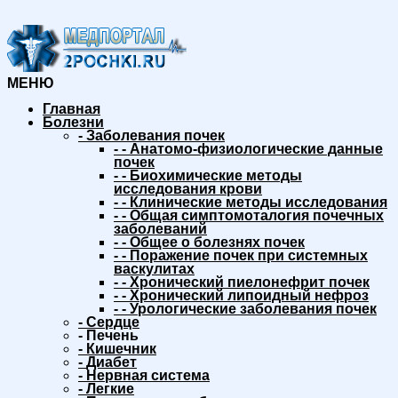
МЕНЮ
Главная
Болезни
-
Заболевания почек
-
-
Анатомо-физиологические данные
почек
-
-
Биохимические методы
исследования крови
-
-
Клинические методы исследования
-
-
Общая симптомоталогия почечных
заболеваний
-
-
Общее о болезнях почек
-
-
Поражение почек при системных
васкулитах
-
-
Хронический пиелонефрит почек
-
-
Хронический липоидный нефроз
-
-
Урологические заболевания почек
-
Сердце
-
Печень
-
Кишечник
-
Диабет
-
Нервная система
-
Легкие