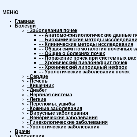
МЕНЮ
Главная
Болезни
-
Заболевания почек
-
-
Анатомо-физиологические данные п
-
-
Биохимические методы исследовани
-
-
Клинические методы исследования
-
-
Общая симптомоталогия почечных з
-
-
Общее о болезнях почек
-
-
Поражение почек при системных вас
-
-
Хронический пиелонефрит почек
-
-
Хронический липоидный нефроз
-
-
Урологические заболевания почек
-
Сердце
-
Печень
-
Кишечник
-
Диабет
-
Нервная система
-
Легкие
-
Переломы, ушибы
-
Кожные заболевания
-
Вирусные заболевания
-
Венерические заболевания
-
Гинекологические заболевания
-
Урологические заболевания
Врачи
Учреждения