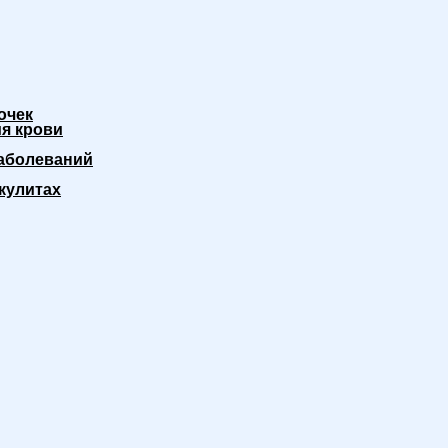
очек
я крови
аболеваний
кулитах