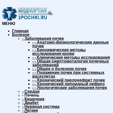
МЕНЮ
Главная
Болезни
-
Заболевания почек
-
-
Анатомо-физиологические данные
почек
-
-
Биохимические методы
исследования крови
-
-
Клинические методы исследования
-
-
Общая симптомоталогия почечных
заболеваний
-
-
Общее о болезнях почек
-
-
Поражение почек при системных
васкулитах
-
-
Хронический пиелонефрит почек
-
-
Хронический липоидный нефроз
-
-
Урологические заболевания почек
-
Сердце
-
Печень
-
Кишечник
-
Диабет
-
Нервная система
-
Легкие