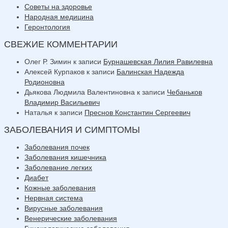
Советы на здоровье
Народная медицина
Геронтология
СВЕЖИЕ КОММЕНТАРИИ
Олег Р. Зимин
к записи
Бурнашевская Лилия Равилевна
Алексей Курпаков
к записи
Балинская Надежда
Родионовна
Дьякова Людмила Валентиновна
к записи
Чебаньков
Владимир Васильевич
Наталья
к записи
Преснов Константин Сергеевич
ЗАБОЛЕВАНИЯ И СИМПТОМЫ
Заболевания почек
Заболевания кишечника
Заболевание легких
Диабет
Кожные заболевания
Нервная система
Вирусные заболевания
Венерические заболевания