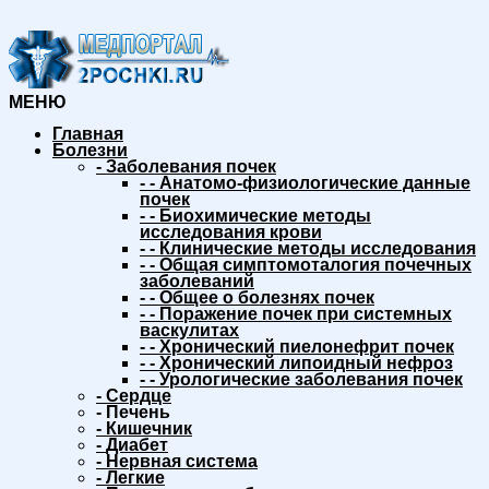
МЕНЮ
Главная
Болезни
-
Заболевания почек
-
-
Анатомо-физиологические данные
почек
-
-
Биохимические методы
исследования крови
-
-
Клинические методы исследования
-
-
Общая симптомоталогия почечных
заболеваний
-
-
Общее о болезнях почек
-
-
Поражение почек при системных
васкулитах
-
-
Хронический пиелонефрит почек
-
-
Хронический липоидный нефроз
-
-
Урологические заболевания почек
-
Сердце
-
Печень
-
Кишечник
-
Диабет
-
Нервная система
-
Легкие