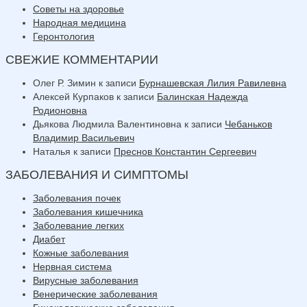
Советы на здоровье
Народная медицина
Геронтология
СВЕЖИЕ КОММЕНТАРИИ
Олег Р. Зимин
к записи
Бурнашевская Лилия Равилевна
Алексей Курпаков
к записи
Балинская Надежда
Родионовна
Дьякова Людмила Валентиновна
к записи
Чебаньков
Владимир Васильевич
Наталья
к записи
Преснов Константин Сергеевич
ЗАБОЛЕВАНИЯ И СИМПТОМЫ
Заболевания почек
Заболевания кишечника
Заболевание легких
Диабет
Кожные заболевания
Нервная система
Вирусные заболевания
Венерические заболевания