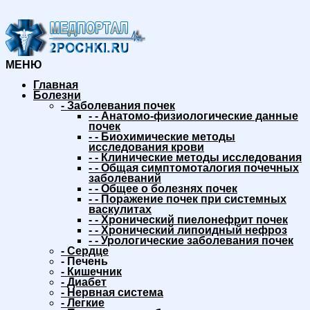
МЕНЮ
Главная
Болезни
-
Заболевания почек
-
-
Анатомо-физиологические данные
почек
-
-
Биохимические методы
исследования крови
-
-
Клинические методы исследования
-
-
Общая симптомоталогия почечных
заболеваний
-
-
Общее о болезнях почек
-
-
Поражение почек при системных
васкулитах
-
-
Хронический пиелонефрит почек
-
-
Хронический липоидный нефроз
-
-
Урологические заболевания почек
-
Сердце
-
Печень
-
Кишечник
-
Диабет
-
Нервная система
-
Легкие