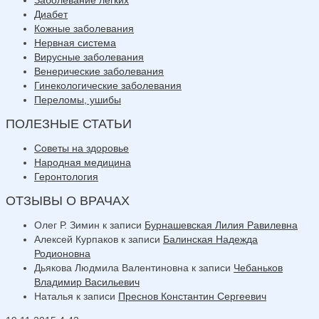
Диабет
Кожные заболевания
Нервная система
Вирусные заболевания
Венерические заболевания
Гинекологические заболевания
Переломы, ушибы
ПОЛЕЗНЫЕ СТАТЬИ
Советы на здоровье
Народная медицина
Геронтология
ОТЗЫВЫ О ВРАЧАХ
Олег Р. Зимин
к записи
Бурнашевская Лилия Равилевна
Алексей Курпаков
к записи
Балинская Надежда
Родионовна
Дьякова Людмила Валентиновна
к записи
Чебаньков
Владимир Васильевич
Наталья
к записи
Преснов Константин Сергеевич