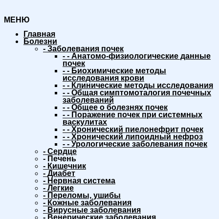
МЕНЮ
Главная
Болезни
-
Заболевания почек
-
-
Анатомо-физиологические данные
почек
-
-
Биохимические методы
исследования крови
-
-
Клинические методы исследования
-
-
Общая симптомоталогия почечных
заболеваний
-
-
Общее о болезнях почек
-
-
Поражение почек при системных
васкулитах
-
-
Хронический пиелонефрит почек
-
-
Хронический липоидный нефроз
-
-
Урологические заболевания почек
-
Сердце
-
Печень
-
Кишечник
-
Диабет
-
Нервная система
-
Легкие
-
Переломы, ушибы
-
Кожные заболевания
-
Вирусные заболевания
-
Венерические заболевания