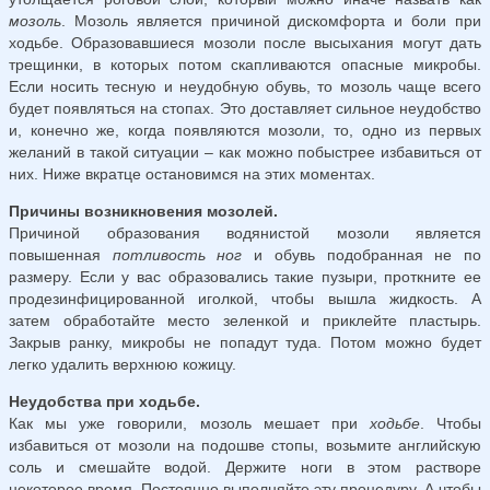
мозоль
. Мозоль является причиной дискомфорта и боли при
ходьбе. Образовавшиеся мозоли после высыхания могут дать
трещинки, в которых потом скапливаются опасные микробы.
Если носить тесную и неудобную обувь, то мозоль чаще всего
будет появляться на стопах. Это доставляет сильное неудобство
и, конечно же, когда появляются мозоли, то, одно из первых
желаний в такой ситуации – как можно побыстрее избавиться от
них. Ниже вкратце остановимся на этих моментах.
Причины возникновения мозолей.
Причиной образования водянистой мозоли является
повышенная
потливость ног
и обувь подобранная не по
размеру. Если у вас образовались такие пузыри, проткните ее
продезинфицированной иголкой, чтобы вышла жидкость. А
затем обработайте место зеленкой и приклейте пластырь.
Закрыв ранку, микробы не попадут туда. Потом можно будет
легко удалить верхнюю кожицу.
Неудобства при ходьбе.
Как мы уже говорили, мозоль мешает при
ходьбе
. Чтобы
избавиться от мозоли на подошве стопы, возьмите английскую
соль и смешайте водой. Держите ноги в этом растворе
некоторое время. Постоянно выполняйте эту процедуру. А чтобы