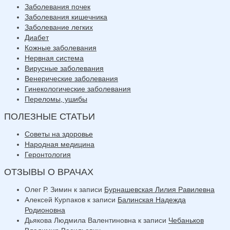
Заболевания почек
Заболевания кишечника
Заболевание легких
Диабет
Кожные заболевания
Нервная система
Вирусные заболевания
Венерические заболевания
Гинекологические заболевания
Переломы, ушибы
ПОЛЕЗНЫЕ СТАТЬИ
Советы на здоровье
Народная медицина
Геронтология
ОТЗЫВЫ О ВРАЧАХ
Олег Р. Зимин
к записи
Бурнашевская Лилия Равилевна
Алексей Курпаков
к записи
Балинская Надежда
Родионовна
Дьякова Людмила Валентиновна
к записи
Чебаньков