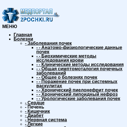
МЕНЮ
Главная
Болезни
-
Заболевания почек
-
-
Анатомо-физиологические данные
почек
-
-
Биохимические методы
исследования крови
-
-
Клинические методы исследования
-
-
Общая симптомоталогия почечных
заболеваний
-
-
Общее о болезнях почек
-
-
Поражение почек при системных
васкулитах
-
-
Хронический пиелонефрит почек
-
-
Хронический липоидный нефроз
-
-
Урологические заболевания почек
-
Сердце
-
Печень
-
Кишечник
-
Диабет
-
Нервная система
-
Легкие