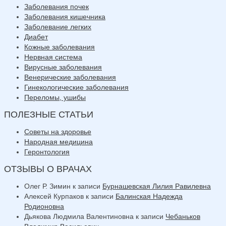
Заболевания почек
Заболевания кишечника
Заболевание легких
Диабет
Кожные заболевания
Нервная система
Вирусные заболевания
Венерические заболевания
Гинекологические заболевания
Переломы, ушибы
ПОЛЕЗНЫЕ СТАТЬИ
Советы на здоровье
Народная медицина
Геронтология
ОТЗЫВЫ О ВРАЧАХ
Олег Р. Зимин
к записи
Бурнашевская Лилия Равилевна
Алексей Курпаков
к записи
Балинская Надежда
Родионовна
Дьякова Людмила Валентиновна
к записи
Чебаньков