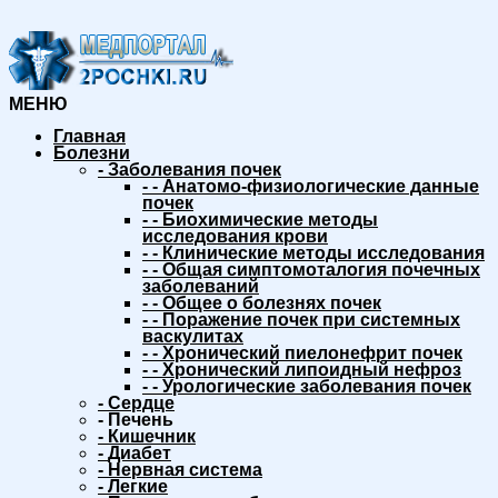
МЕНЮ
Главная
Болезни
-
Заболевания почек
-
-
Анатомо-физиологические данные
почек
-
-
Биохимические методы
исследования крови
-
-
Клинические методы исследования
-
-
Общая симптомоталогия почечных
заболеваний
-
-
Общее о болезнях почек
-
-
Поражение почек при системных
васкулитах
-
-
Хронический пиелонефрит почек
-
-
Хронический липоидный нефроз
-
-
Урологические заболевания почек
-
Сердце
-
Печень
-
Кишечник
-
Диабет
-
Нервная система
-
Легкие