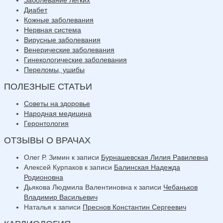
Диабет
Кожные заболевания
Нервная система
Вирусные заболевания
Венерические заболевания
Гинекологические заболевания
Переломы, ушибы
ПОЛЕЗНЫЕ СТАТЬИ
Советы на здоровье
Народная медицина
Геронтология
ОТЗЫВЫ О ВРАЧАХ
Олег Р. Зимин
к записи
Бурнашевская Лилия Равилевна
Алексей Курпаков
к записи
Балинская Надежда
Родионовна
Дьякова Людмила Валентиновна
к записи
Чебаньков
Владимир Васильевич
Наталья
к записи
Преснов Константин Сергеевич