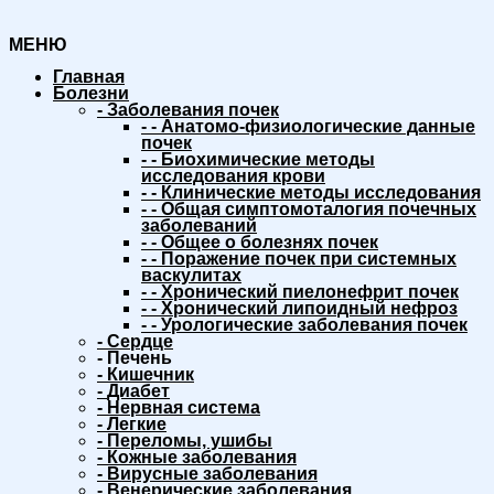
МЕНЮ
Главная
Болезни
-
Заболевания почек
-
-
Анатомо-физиологические данные
почек
-
-
Биохимические методы
исследования крови
-
-
Клинические методы исследования
-
-
Общая симптомоталогия почечных
заболеваний
-
-
Общее о болезнях почек
-
-
Поражение почек при системных
васкулитах
-
-
Хронический пиелонефрит почек
-
-
Хронический липоидный нефроз
-
-
Урологические заболевания почек
-
Сердце
-
Печень
-
Кишечник
-
Диабет
-
Нервная система
-
Легкие
-
Переломы, ушибы
-
Кожные заболевания
-
Вирусные заболевания
-
Венерические заболевания