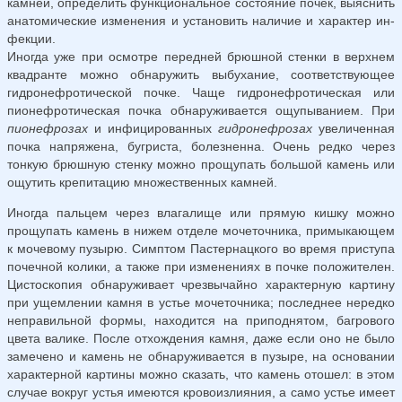
камней, определить функциональное состояние почек, выяснить
анатомические изменения и установить наличие и характер ин­
фекции.
Иногда уже при осмотре передней брюшной стенки в верхнем
квадранте можно обнаружить выбухание, соответствующее
гидронефротической почке. Чаще гидронефротическая или
пионефротическая почка обнаруживается ощупыванием. При
пионефрозах
и инфицированных
гидронефрозах
увеличенная
почка напряжена, бугриста, болезненна. Очень редко через
тонкую брюшную стенку можно прощупать большой камень или
ощутить крепитацию множественных камней.
Иногда пальцем через влагалище или прямую кишку можно
прощупать камень в нижем отделе мочеточника, примыкающем
к мочевому пузырю. Симптом Пастернацкого во время приступа
почечной колики, а также при изменениях в почке положителен.
Цистоскопия обнаруживает чрезвычайно характерную картину
при ущемлении камня в устье мочеточника; последнее нередко
неправильной формы, находится на приподнятом, багрового
цвета валике. После отхождения камня, даже если оно не было
замечено и камень не обнаруживается в пузыре, на основании
характерной картины можно сказать, что камень отошел: в этом
случае вокруг устья имеются кровоизлияния, а само устье имеет