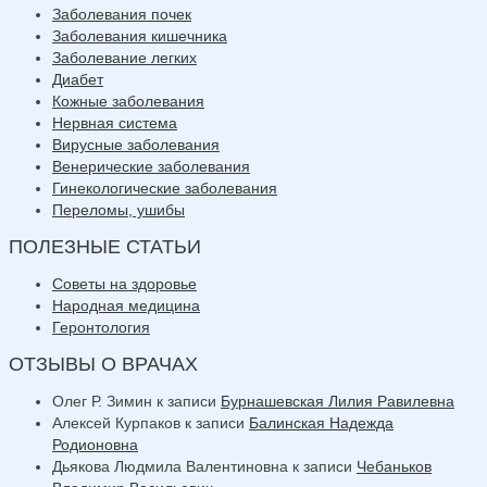
Заболевания почек
Заболевания кишечника
Заболевание легких
Диабет
Кожные заболевания
Нервная система
Вирусные заболевания
Венерические заболевания
Гинекологические заболевания
Переломы, ушибы
ПОЛЕЗНЫЕ СТАТЬИ
Советы на здоровье
Народная медицина
Геронтология
ОТЗЫВЫ О ВРАЧАХ
Олег Р. Зимин
к записи
Бурнашевская Лилия Равилевна
Алексей Курпаков
к записи
Балинская Надежда
Родионовна
Дьякова Людмила Валентиновна
к записи
Чебаньков