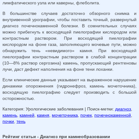
лимфатического узла или каверны, флеболита.
В большинстве случаев достаточно обзорного снимка и
внутривенной урографии, чтобы поставить точный, развернутый
диагноз почечнокаменной болезни. В сомнительных случаях
можно прибегнуть к восходящей пиелографии кислородом или
контрастным раствором. При восходящей пиелографии
кислородом на фоне газа, заполняющего мочевые пути, можно
обнаружить тень «невидимого» камня. При восходящей
пиелографии контрастным раствором в слабой концентрации
(10—8% раствор сергозина) камень, пропускающий рентгеновы
лучи, даст дефект наполнения на фоне тени лоханки.
Если клинические данные указывают на выраженное нарушение
динамики опорожнения (гидронефроз, камень мочеточника),
восходящую пиелографию следует производить с большой
осторожностью.
Категория: Урологические заболевания
| Поиск-метки:
диагноз
,
камень
,
камней
,
камня
,
мочеточника
,
почек
,
почечнокаменной
,
почки
,
тень
Рейтинг статьи - Диагноз при камнеобразовании