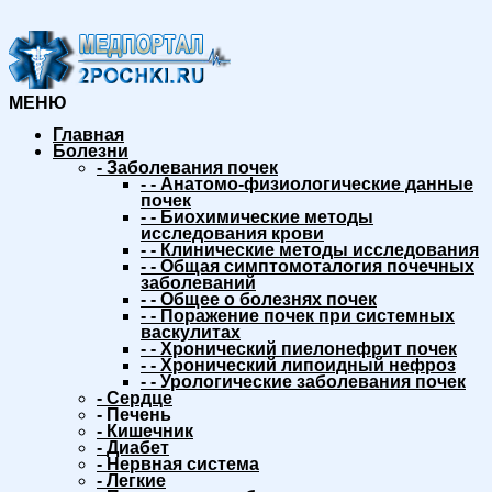
МЕНЮ
Главная
Болезни
-
Заболевания почек
-
-
Анатомо-физиологические данные
почек
-
-
Биохимические методы
исследования крови
-
-
Клинические методы исследования
-
-
Общая симптомоталогия почечных
заболеваний
-
-
Общее о болезнях почек
-
-
Поражение почек при системных
васкулитах
-
-
Хронический пиелонефрит почек
-
-
Хронический липоидный нефроз
-
-
Урологические заболевания почек
-
Сердце
-
Печень
-
Кишечник
-
Диабет
-
Нервная система
-
Легкие