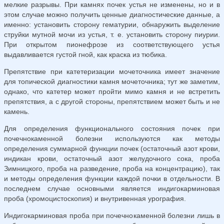
мелкие разрывы. При камнях почек устья не изменены, но и в
этом случае можно получить ценные диагностические данные, а
именно: установить сторону гематурии, обнаружить выделение
струйки мутной мочи из устья, т. е. установить сторону пиурии.
При открытом пионефрозе из соответствующего устья
выдавливается густой гной, как краска из тюбика.
Препятствие при катетеризации мочеточника имеет значение
для то­пической диагностики камня мочеточника; тут же заметим,
однако, что катетер может пройти мимо камня и не встретить
препятствия, а с другой стороны, препятствием может быть и не
камень.
Для определения функционального состояния почек при
почечнокаменной болезни используются как методы
определения суммарной функции почек (остаточный азот крови,
индикан крови, остаточный азот желудочного сока, проба
Зимницкого, проба на разведение, проба на концентрацию), так
и методы определения функции каждой почки в отдельности. В
последнем случае основными является индигокарминовая
проба (хромоцистоскопия) и внутривенная урография.
Индигокарминовая проба при почечнокаменной болезни лишь в