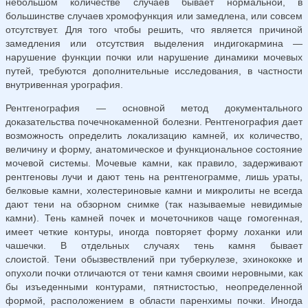
небольшом количестве случаев бывает нормальной, в
большинстве случаев хромофункция или замедлена, или совсем
отсутствует. Для того чтобы решить, что является причиной
замедления или отсутствия выделения индигокармина —
нарушение функции почки или нарушение динамики мочевых
путей, требуются дополнительные исследова­ния, в частности
внутривенная урография.
Рентгенография — основной метод документального
доказательства почечнокаменной болезни. Рентгенография дает
возможность определить локализацию камней, их количество,
величину и форму, анатомическое и функциональное состояние
мочевой системы. Мочевые камни, как правило, задерживают
рентгеновы лучи и дают тень на рентгенограмме, лишь ураты,
белковые камни, холестериновые камни и микролиты не всегда
дают тени на обзорном снимке (так называемые невидимые
камни). Тень камней почек и мочеточников чаще гомогенная,
имеет четкие контуры, иногда повторяет форму лоханки или
чашечки. В отдельных случаях тень камня бы­вает
слоистой. Тени обызвествлений при туберкулезе, эхинококке и
опухоли почки отличаются от тени камня своими неровными, как
бы изъеденными контурами, пятнистостью, неопределенной
формой, расположением в области паренхимы почки. Иногда