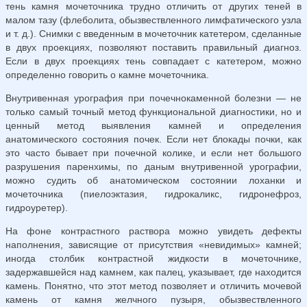
тень камня мочеточника трудно отличить от других теней в
малом тазу (флеболита, обызвествленного лимфатического узла
и т. д.). Снимки с введенным в мочеточник катетером, сделанные
в двух проек­циях, позволяют поставить правильный диагноз.
Если в двух проекциях тень совпадает с катетером, можно
определенно говорить о камне мочеточника.
Внутривенная урография при почечнокаменной болезни — не
только самый точный метод функциональной диагностики, но и
цен­ный метод выявления камней и определения
анатомического состояния почек. Если нет блокады почки, как
это часто бывает при почечной колике, и если нет большого
разрушения паренхимы, по даным внутривенной урографии,
можно судить об анатомическом состоянии лоханки и
мочеточника (пиелоэктазия, гидрокаликс, гидронефроз,
гидроуретер).
На фоне контрастного раствора можно увидеть дефекты
наполнения, зависящие от присутствия «невидимых» камней;
иногда столбик контрастной жидкости в мочеточнике,
задержавшейся над камнем, как палец, указывает, где находится
камень. Понятно, что этот метод позволяет и отличить мочевой
камень от камня желчного пузыря, обызвествленного