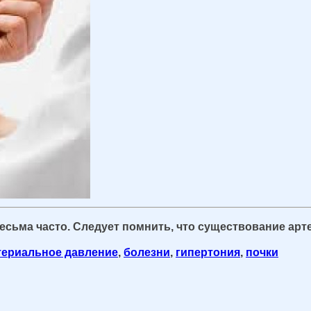
сьма часто. Следует помнить, что существование арт
териальное давление
,
болезни
,
гипертония
,
почки