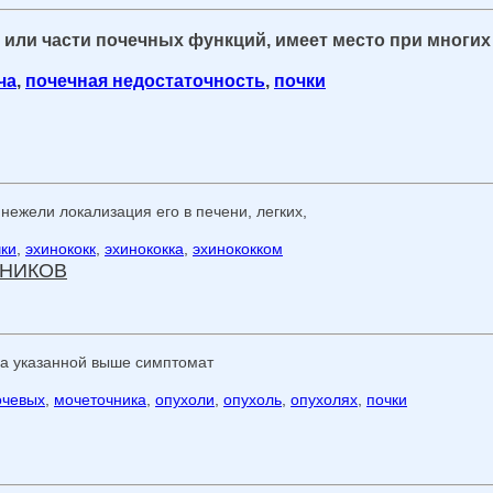
х или части по­чечных функций, имеет место при многи
ча
,
почечная недостаточность
,
почки
 нежели локализация его в печени, легких,
чки
,
эхинококк
,
эхинококка
,
эхинококком
ЧНИКОВ
а указанной выше симптомат
очевых
,
мочеточника
,
опухоли
,
опухоль
,
опухолях
,
почки