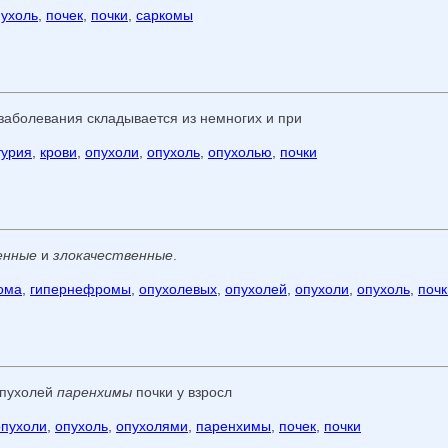
пухоль
,
почек
,
почки
,
саркомы
заболевания складывается из немногих и при
турия
,
крови
,
опухоли
,
опухоль
,
опухолью
,
почки
енные
и
злокачественные
.
ома
,
гипернефромы
,
опухолевых
,
опухолей
,
опухоли
,
опухоль
,
почк
опухолей
паренхимы
почки у взросл
опухоли
,
опухоль
,
опухолями
,
паренхимы
,
почек
,
почки