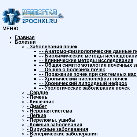
МЕНЮ
Главная
Болезни
-
Заболевания почек
-
-
Анатомо-физиологические данные п
-
-
Биохимические методы исследовани
-
-
Клинические методы исследования
-
-
Общая симптомоталогия почечных з
-
-
Общее о болезнях почек
-
-
Поражение почек при системных вас
-
-
Хронический пиелонефрит почек
-
-
Хронический липоидный нефроз
-
-
Урологические заболевания почек
-
Сердце
-
Печень
-
Кишечник
-
Диабет
-
Нервная система
-
Легкие
-
Переломы, ушибы
-
Кожные заболевания
-
Вирусные заболевания
-
Венерические заболевания