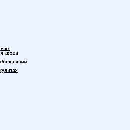
очек
я крови
аболеваний
кулитах