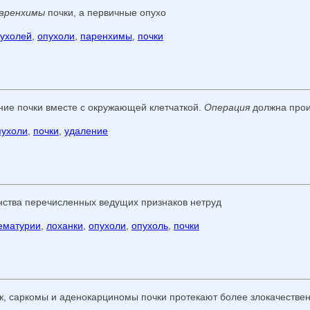
аренхимы
почки, а первичные опухо
ухолей
,
опухоли
,
паренхимы
,
почки
ние почки вместе с окружающей клетчаткой.
Операция
должна прои
пухоли
,
почки
,
удаление
нства перечисленных ведущих признаков нетруд
ематурии
,
лоханки
,
опухоли
,
опухоль
,
почки
ак, саркомы и аденокарциномы почки протекают более злокачествен