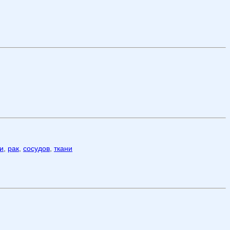
и
,
рак
,
сосудов
,
ткани