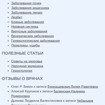
Заболевания почек
Заболевания кишечника
Заболевание легких
Диабет
Кожные заболевания
Нервная система
Вирусные заболевания
Венерические заболевания
Гинекологические заболевания
Переломы, ушибы
ПОЛЕЗНЫЕ СТАТЬИ
Советы на здоровье
Народная медицина
Геронтология
ОТЗЫВЫ О ВРАЧАХ
Олег Р. Зимин
к записи
Бурнашевская Лилия Равилевна
Алексей Курпаков
к записи
Балинская Надежда
Родионовна
Дьякова Людмила Валентиновна
к записи
Чебаньков