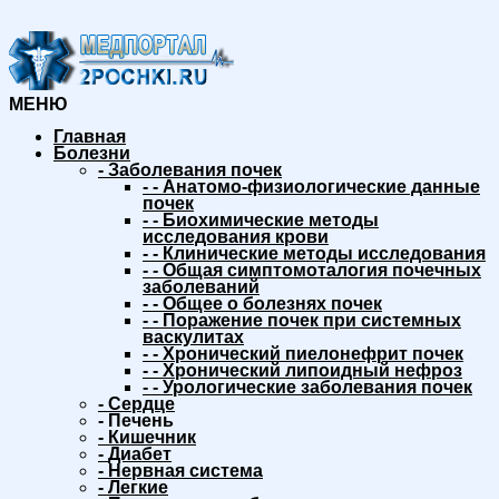
МЕНЮ
Главная
Болезни
-
Заболевания почек
-
-
Анатомо-физиологические данные
почек
-
-
Биохимические методы
исследования крови
-
-
Клинические методы исследования
-
-
Общая симптомоталогия почечных
заболеваний
-
-
Общее о болезнях почек
-
-
Поражение почек при системных
васкулитах
-
-
Хронический пиелонефрит почек
-
-
Хронический липоидный нефроз
-
-
Урологические заболевания почек
-
Сердце
-
Печень
-
Кишечник
-
Диабет
-
Нервная система
-
Легкие