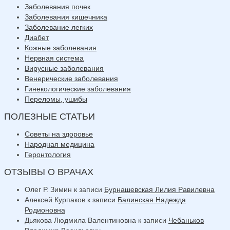
Заболевания почек
Заболевания кишечника
Заболевание легких
Диабет
Кожные заболевания
Нервная система
Вирусные заболевания
Венерические заболевания
Гинекологические заболевания
Переломы, ушибы
ПОЛЕЗНЫЕ СТАТЬИ
Советы на здоровье
Народная медицина
Геронтология
ОТЗЫВЫ О ВРАЧАХ
Олег Р. Зимин
к записи
Бурнашевская Лилия Равилевна
Алексей Курпаков
к записи
Балинская Надежда
Родионовна
Дьякова Людмила Валентиновна
к записи
Чебаньков