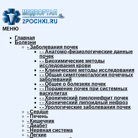
МЕНЮ
Главная
Болезни
-
Заболевания почек
-
-
Анатомо-физиологические данные
почек
-
-
Биохимические методы
исследования крови
-
-
Клинические методы исследования
-
-
Общая симптомоталогия почечных
заболеваний
-
-
Общее о болезнях почек
-
-
Поражение почек при системных
васкулитах
-
-
Хронический пиелонефрит почек
-
-
Хронический липоидный нефроз
-
-
Урологические заболевания почек
-
Сердце
-
Печень
-
Кишечник
-
Диабет
-
Нервная система
-
Легкие