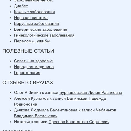
Диабет
Кожные заболевания
Нервная система
Вирусные заболевания
Венерические заболевания
Гинекологические заболевания
Переломы, ушибы
ПОЛЕЗНЫЕ СТАТЬИ
Советы на здоровье
Народная медицина
Геронтология
ОТЗЫВЫ О ВРАЧАХ
Олег Р. Зимин
к записи
Бурнашевская Лилия Равилевна
Алексей Курпаков
к записи
Балинская Надежда
Родионовна
Дьякова Людмила Валентиновна
к записи
Чебаньков
Владимир Васильевич
Наталья
к записи
Преснов Константин Сергеевич