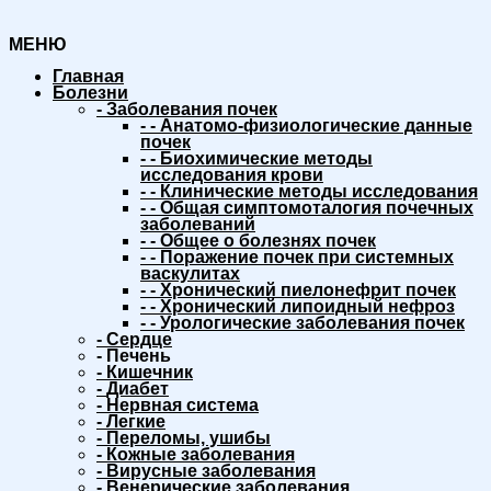
МЕНЮ
Главная
Болезни
-
Заболевания почек
-
-
Анатомо-физиологические данные
почек
-
-
Биохимические методы
исследования крови
-
-
Клинические методы исследования
-
-
Общая симптомоталогия почечных
заболеваний
-
-
Общее о болезнях почек
-
-
Поражение почек при системных
васкулитах
-
-
Хронический пиелонефрит почек
-
-
Хронический липоидный нефроз
-
-
Урологические заболевания почек
-
Сердце
-
Печень
-
Кишечник
-
Диабет
-
Нервная система
-
Легкие
-
Переломы, ушибы
-
Кожные заболевания
-
Вирусные заболевания
-
Венерические заболевания