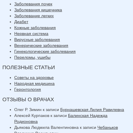
Заболевания почек
Заболевания кишечника
Заболевание легких
Диабет
Кожные заболевания
Нервная система
Вирусные заболевания
Венерические заболевания
Гинекологические заболевания
Переломы, ушибы
ПОЛЕЗНЫЕ СТАТЬИ
Советы на здоровье
Народная медицина
Геронтология
ОТЗЫВЫ О ВРАЧАХ
Олег Р. Зимин
к записи
Бурнашевская Лилия Равилевна
Алексей Курпаков
к записи
Балинская Надежда
Родионовна
Дьякова Людмила Валентиновна
к записи
Чебаньков