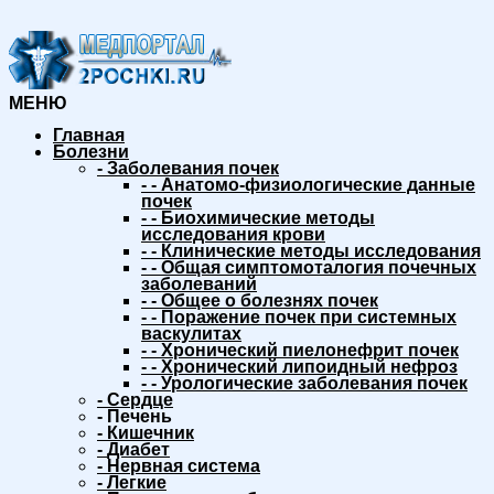
МЕНЮ
Главная
Болезни
-
Заболевания почек
-
-
Анатомо-физиологические данные
почек
-
-
Биохимические методы
исследования крови
-
-
Клинические методы исследования
-
-
Общая симптомоталогия почечных
заболеваний
-
-
Общее о болезнях почек
-
-
Поражение почек при системных
васкулитах
-
-
Хронический пиелонефрит почек
-
-
Хронический липоидный нефроз
-
-
Урологические заболевания почек
-
Сердце
-
Печень
-
Кишечник
-
Диабет
-
Нервная система
-
Легкие