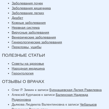
Заболевания почек
Заболевания кишечника
Заболевание легких
Диабет
Кожные заболевания
Нервная система
Вирусные заболевания
Венерические заболевания
Гинекологические заболевания
Переломы, ушибы
ПОЛЕЗНЫЕ СТАТЬИ
Советы на здоровье
Народная медицина
Геронтология
ОТЗЫВЫ О ВРАЧАХ
Олег Р. Зимин
к записи
Бурнашевская Лилия Равилевна
Алексей Курпаков
к записи
Балинская Надежда
Родионовна
Дьякова Людмила Валентиновна
к записи
Чебаньков