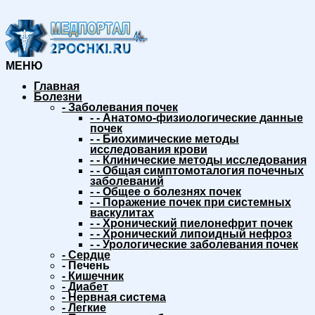
МЕНЮ
Главная
Болезни
-
Заболевания почек
-
-
Анатомо-физиологические данные
почек
-
-
Биохимические методы
исследования крови
-
-
Клинические методы исследования
-
-
Общая симптомоталогия почечных
заболеваний
-
-
Общее о болезнях почек
-
-
Поражение почек при системных
васкулитах
-
-
Хронический пиелонефрит почек
-
-
Хронический липоидный нефроз
-
-
Урологические заболевания почек
-
Сердце
-
Печень
-
Кишечник
-
Диабет
-
Нервная система
-
Легкие