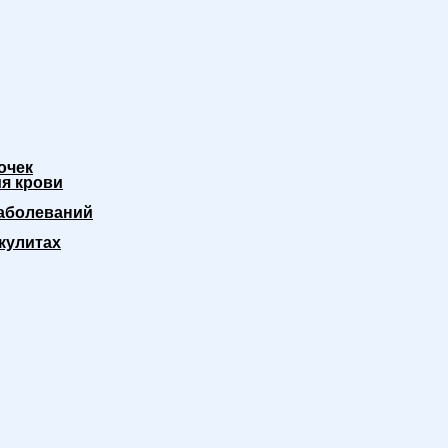
очек
я крови
аболеваний
кулитах