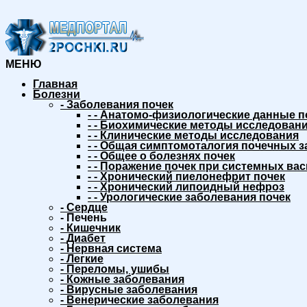
МЕНЮ
Главная
Болезни
-
Заболевания почек
-
-
Анатомо-физиологические данные п
-
-
Биохимические методы исследовани
-
-
Клинические методы исследования
-
-
Общая симптомоталогия почечных з
-
-
Общее о болезнях почек
-
-
Поражение почек при системных вас
-
-
Хронический пиелонефрит почек
-
-
Хронический липоидный нефроз
-
-
Урологические заболевания почек
-
Сердце
-
Печень
-
Кишечник
-
Диабет
-
Нервная система
-
Легкие
-
Переломы, ушибы
-
Кожные заболевания
-
Вирусные заболевания
-
Венерические заболевания