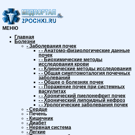
МЕНЮ
Главная
Болезни
-
Заболевания почек
-
-
Анатомо-физиологические данные
почек
-
-
Биохимические методы
исследования крови
-
-
Клинические методы исследования
-
-
Общая симптомоталогия почечных
заболеваний
-
-
Общее о болезнях почек
-
-
Поражение почек при системных
васкулитах
-
-
Хронический пиелонефрит почек
-
-
Хронический липоидный нефроз
-
-
Урологические заболевания почек
-
Сердце
-
Печень
-
Кишечник
-
Диабет
-
Нервная система
-
Легкие