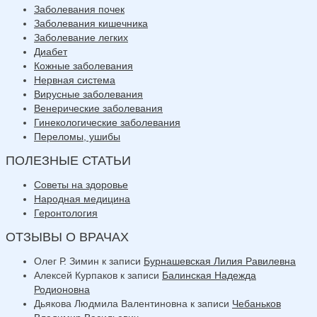
Заболевания почек
Заболевания кишечника
Заболевание легких
Диабет
Кожные заболевания
Нервная система
Вирусные заболевания
Венерические заболевания
Гинекологические заболевания
Переломы, ушибы
ПОЛЕЗНЫЕ СТАТЬИ
Советы на здоровье
Народная медицина
Геронтология
ОТЗЫВЫ О ВРАЧАХ
Олег Р. Зимин
к записи
Бурнашевская Лилия Равилевна
Алексей Курпаков
к записи
Балинская Надежда
Родионовна
Дьякова Людмила Валентиновна
к записи
Чебаньков