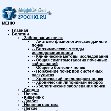
МЕНЮ
Главная
Болезни
-
Заболевания почек
-
-
Анатомо-физиологические данные
почек
-
-
Биохимические методы
исследования крови
-
-
Клинические методы исследования
-
-
Общая симптомоталогия почечных
заболеваний
-
-
Общее о болезнях почек
-
-
Поражение почек при системных
васкулитах
-
-
Хронический пиелонефрит почек
-
-
Хронический липоидный нефроз
-
-
Урологические заболевания почек
-
Сердце
-
Печень
-
Кишечник
-
Диабет
-
Нервная система
-
Легкие