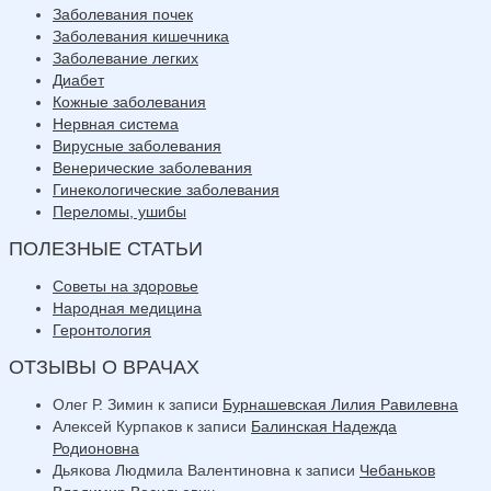
Заболевания почек
Заболевания кишечника
Заболевание легких
Диабет
Кожные заболевания
Нервная система
Вирусные заболевания
Венерические заболевания
Гинекологические заболевания
Переломы, ушибы
ПОЛЕЗНЫЕ СТАТЬИ
Советы на здоровье
Народная медицина
Геронтология
ОТЗЫВЫ О ВРАЧАХ
Олег Р. Зимин
к записи
Бурнашевская Лилия Равилевна
Алексей Курпаков
к записи
Балинская Надежда
Родионовна
Дьякова Людмила Валентиновна
к записи
Чебаньков