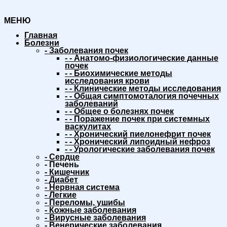
МЕНЮ
Главная
Болезни
-
Заболевания почек
-
-
Анатомо-физиологические данные
почек
-
-
Биохимические методы
исследования крови
-
-
Клинические методы исследования
-
-
Общая симптомоталогия почечных
заболеваний
-
-
Общее о болезнях почек
-
-
Поражение почек при системных
васкулитах
-
-
Хронический пиелонефрит почек
-
-
Хронический липоидный нефроз
-
-
Урологические заболевания почек
-
Сердце
-
Печень
-
Кишечник
-
Диабет
-
Нервная система
-
Легкие
-
Переломы, ушибы
-
Кожные заболевания
-
Вирусные заболевания
-
Венерические заболевания