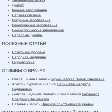
Диабет
Кожные заболевания
Нервная система
Вирусные заболевания
Венерические заболевания
Гинекологические заболевания
Переломы, ушибы
ПОЛЕЗНЫЕ СТАТЬИ
Советы на здоровье
Народная медицина
Геронтология
ОТЗЫВЫ О ВРАЧАХ
Олег Р. Зимин
к записи
Бурнашевская Лилия Равилевна
Алексей Курпаков
к записи
Балинская Надежда
Родионовна
Дьякова Людмила Валентиновна
к записи
Чебаньков
Владимир Васильевич
Наталья
к записи
Преснов Константин Сергеевич