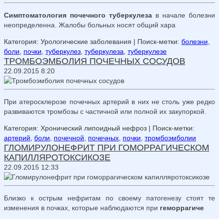
Симптоматология почечного туберкулеза
в начале болезни
неопределенна. Жалобы больных носят общий хара
Категория: Урологические заболевания
| Поиск-метки:
болезни
,
боли
,
почки
,
туберкулез
,
туберкулеза
,
туберкулезе
ТРОМБОЭМБОЛИЯ ПОЧЕЧНЫХ СОСУДОВ
22.09.2015 8:20
При атеросклерозе почечных артерий в них не столь уже редко
развиваются тромбозы с частичной или полной их закупоркой.
Категория: Хронический липоидный нефроз
| Поиск-метки:
артерий
,
боли
,
почечной
,
почечных
,
почки
,
тромбоэмболии
ГЛОМИРУЛОНЕФРИТ ПРИ ГОМОРРАГИЧЕСКОМ
КАПИЛЛЯРОТОКСИКОЗЕ
22.09.2015 12:33
Близко к острым нефритам по своему патогенезу стоят те
изменения в почках, которые наблюдаются при
геморрагиче