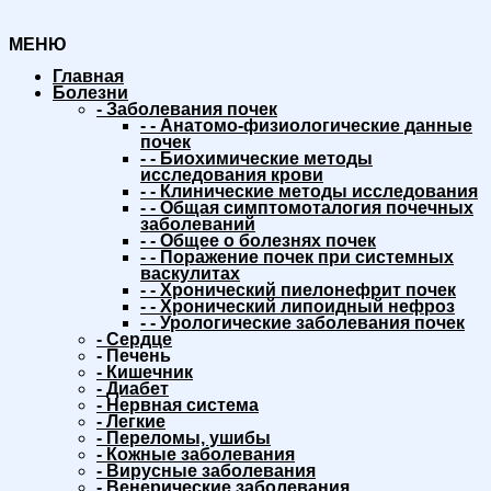
МЕНЮ
Главная
Болезни
-
Заболевания почек
-
-
Анатомо-физиологические данные
почек
-
-
Биохимические методы
исследования крови
-
-
Клинические методы исследования
-
-
Общая симптомоталогия почечных
заболеваний
-
-
Общее о болезнях почек
-
-
Поражение почек при системных
васкулитах
-
-
Хронический пиелонефрит почек
-
-
Хронический липоидный нефроз
-
-
Урологические заболевания почек
-
Сердце
-
Печень
-
Кишечник
-
Диабет
-
Нервная система
-
Легкие
-
Переломы, ушибы
-
Кожные заболевания
-
Вирусные заболевания
-
Венерические заболевания