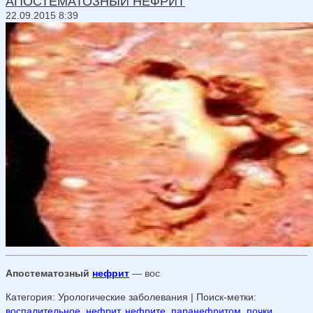
АПОСТЕМАТОЗНЫЙ НЕФРИТ
22.09.2015 8:39
Апостематозный
нефрит
— вос
Категория: Урологические заболевания
| Поиск-метки:
воспалительное
,
нефрит
,
нефрите
,
паранефритом
,
почки