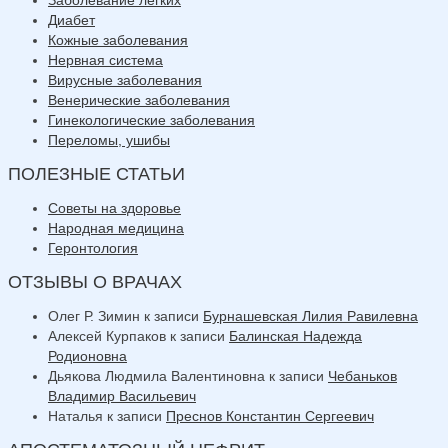
Диабет
Кожные заболевания
Нервная система
Вирусные заболевания
Венерические заболевания
Гинекологические заболевания
Переломы, ушибы
ПОЛЕЗНЫЕ СТАТЬИ
Советы на здоровье
Народная медицина
Геронтология
ОТЗЫВЫ О ВРАЧАХ
Олег Р. Зимин
к записи
Бурнашевская Лилия Равилевна
Алексей Курпаков
к записи
Балинская Надежда
Родионовна
Дьякова Людмила Валентиновна
к записи
Чебаньков
Владимир Васильевич
Наталья
к записи
Преснов Константин Сергеевич